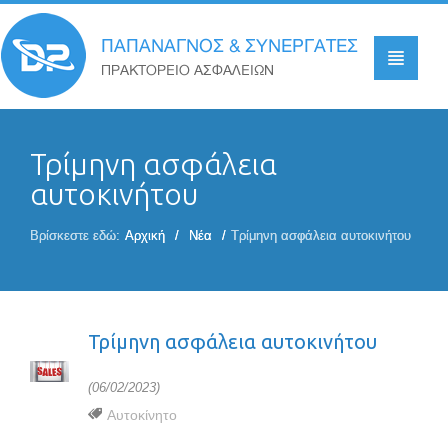
ΙΔΙΩΤΕΣ
Τρίμηνη ασφάλεια
Ζωή
αυτοκινήτου
Παιδί
Βρίσκεστε εδώ:
Αρχική
Νέα
Τρίμηνη ασφάλεια αυτοκινήτου
Υγεία
Αστική Ευθύνη
Σπίτι
Αυτοκίνητο
Τρίμηνη ασφάλεια αυτοκινήτου
Σκάφος
(06/02/2023)
Σύνταξη
Αυτοκίνητο
Αποταμίευση