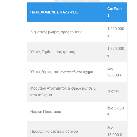
Ασφάλιση Στελεχών
CarPack
ΠΑΡΕΧΟΜΕΝΕΣ ΚΑΛΥΨΕΙΣ
Έργα Τέχνης
1
ΠΡΟΦΙΛ
1.220.000
Σωματικές βλάβες προς τρίτους
ΣΥΝΕΡΓΑΤΕΣ
€
ΝΕΑ
1.220.000
Υλικές Ζημίες προς τρίτους
€
ΕΠΙΚΟΙΝΩΝΙΑ
έως
Υλικές ζημιές από
ανασφάλιστο
όχημα
50.000 €
Φροντίδα Ατυχήματος &
Οδική Βοήθεια
ΙΣΧΥΕΙ
από ατύχημα
έως 3.000
Νομική Προστασία
€
έως
Προσωπικό ατύχημα οδηγού
15.000 €