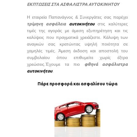
ΕΚΠΤΩΣΕΙΣ ΣΤΑ ΑΣΦΑΛΙΣΤΡΑ ΑΥΤΟΚΙΝΗΤΟΥ
Εισόδημα
Ταξιδιωτική ασφάλεια
Η εταιρεία Παπανάγνος & Συνεργάτες σας παρέχει
τρίμηνη ασφάλεια
αυτοκινήτου
στις καλύτερες
ΕΤΑΙΡΕΙΕΣ
τιμές της αγοράς με άμεση εξυπηρέτηση και τις
Ομαδικές Ασφαλίσεις
καλύψεις που πραγματικά χρειάζεστε. Κάλυψη των
Ασφάλειες Επιχειρήσεων
αναγκών σας κρατώντας υψηλή ποιότητα σε
χαμηλές τιμές. Άμεση έκδοση και αποστολή του
Ασφάλειες Μεταφορών
συμβολαίου όπου επιθυμείτε χωρίς έξτρα
Τεχνικά Έργα
χρεώσεις.Έχουμε τα πιο
φθηνά ασφάλιστρα
αυτοκινήτου
.
Διακοπή Εργασιών
Μηχανικές Βλάβες
Πάρε προσφορά και ασφαλίσου τώρα
Ηλεκτρονικός Εξοπλισμός
Ασφάλιση Χρημάτων
Ασφάλιση Πληρωμάτων
Ασφάλεια Προϊόντων
Αστική Ευθύνη