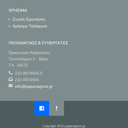
ΧΡΗΣΙΜΑ
Συχνές Ερωτήσεις
Χρήσιμα Τηλέφωνα
ΠΑΠΑΝΑΓΝΟΣ & ΣΥΝΕΡΓΑΤΕΣ
Πρακτορείο Ασφαλειών.
Τριπτολέμου 2 - Βάρη
Τ.Κ. 16672
210 8974944-5
210 8974946
info@papanagnos.gr
Copyright 2013 papanagnos.gr