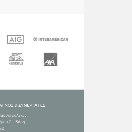
Πληρωμή συμβολαίων
(02/03/2022)
https://pay.vivawallet.com/papanagnos-
insurance
ΑΓΝΟΣ & ΣΥΝΕΡΓΑΤΕΣ
είο Ασφαλειών.
έμου 2 - Βάρη
672