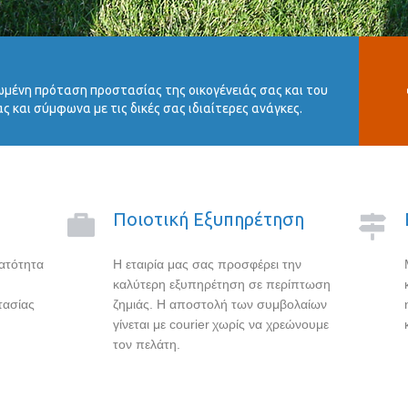
ωμένη πρόταση προστασίας της οικογένειάς σας και του
 και σύμφωνα με τις δικές σας ιδιαίτερες ανάγκες.
Ποιοτική Εξυπηρέτηση
νατότητα
Η εταιρία μας σας προσφέρει την
καλύτερη εξυπηρέτηση σε περίπτωση
τασίας
ζημιάς. Η αποστολή των συμβολαίων
γίνεται με courier
χωρίς να χρεώνουμε
τον πελάτη.