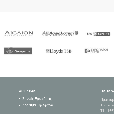
ΠΡΟΓΡΑΜΜΑ ΠΑΡΟΧΗΣ 
Pet care
ΥΠΗΡΕΣΙΩΝ ΨΥΧΟΛΟΓΟΥ
(02/02/2023)
03/02/2023)
Ασφαλίσεις Κατοικιδίων Τα
Προγράμματα ασφάλισης
Το μοναδικό πρόγραμμα παροχής
κατοικίδιων PETcare
υπηρεσιών ψυχολόγου Η Focus
Basic και PETcare Plus που
Lab ιδρύθηκε με σκοπό την
δημιούργησε η INTERLIFE
παροχή ψυχοκοινωνικών
Ασφαλιστική απευθύνονται σε
υπηρεσιών για την αντιμετώπιση
ΧΡΗΣΙΜΑ
ΠΑΠΑΝ
όσους επιθυμούν να προσφέρουν
των[…]
την καλύτερη[…]
Περισσότερα
Συχνές Ερωτήσεις
Πρακτορ
Περισσότερα
Χρήσιμα Τηλέφωνα
Τριπτολ
Τ.Κ. 16