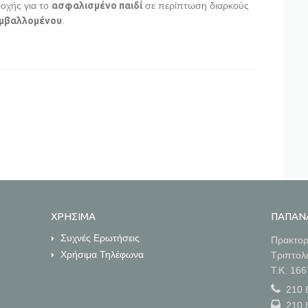
ροχής για το
ασφαλισμένο παιδί
σε περίπτωση διαρκούς
μβαλλομένου
.
ΧΡΗΣΙΜΑ
ΠΑΠΑΝ
Συχνές Ερωτήσεις
Πρακτορ
Χρήσιμα Τηλέφωνα
Τριπτολ
Τ.Κ. 16
210 
210 