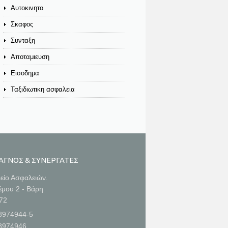
Αυτοκινητο
Σκαφος
Συνταξη
Αποταμιευση
Εισοδημα
Ταξιδιωτικη ασφαλεια
ΑΓΝΟΣ & ΣΥΝΕΡΓΑΤΕΣ
είο Ασφαλειών.
έμου 2 - Βάρη
672
8974944-5
8974946