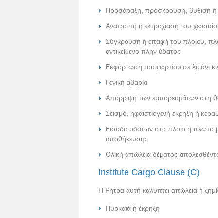
Προσάραξη, πρόσκρουση, βύθιση ή
Ανατροπή ή εκτροχίαση του χερσαίο
Σύγκρουση ή επαφή του πλοίου, πλ
αντικείμενο πλην ύδατος
Εκφόρτωση του φορτίου σε λιμάνι κ
Γενική αβαρία
Απόρριψη των εμπορευμάτων στη θ
Σεισμό, ηφαιστιογενή έκρηξη ή κερα
Είσοδο υδάτων στο πλοίο ή πλωτό μ
αποθήκευσης
Ολική απώλεια δέματος απολεσθέντ
Institute Cargo Clause (C)
Η Ρήτρα αυτή καλύπτει απώλεια ή ζημί
Πυρκαϊά ή έκρηξη